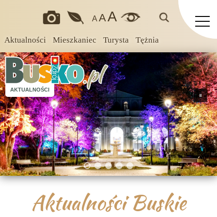
A
A
A
Aktualności
Mieszkaniec
Turysta
Tężnia
AKTUALNOŚCI
Aktualności Buskie