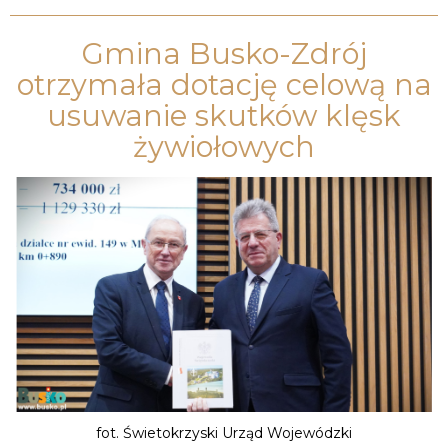
Gmina Busko-Zdrój
otrzymała dotację celową na
usuwanie skutków klęsk
żywiołowych
fot. Świetokrzyski Urząd Wojewódzki