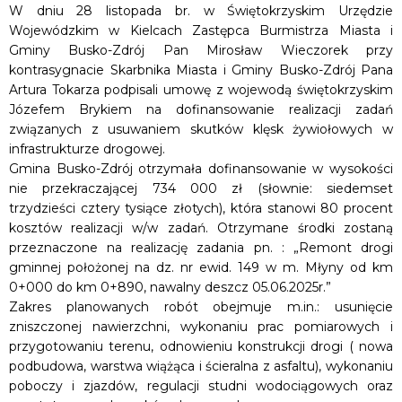
W dniu 28 listopada br. w Świętokrzyskim Urzędzie
Wojewódzkim w Kielcach Zastępca Burmistrza Miasta i
Gminy Busko-Zdrój Pan Mirosław Wieczorek przy
kontrasygnacie Skarbnika Miasta i Gminy Busko-Zdrój Pana
Artura Tokarza podpisali umowę z wojewodą świętokrzyskim
Józefem Brykiem na dofinansowanie realizacji zadań
związanych z usuwaniem skutków klęsk żywiołowych w
infrastrukturze drogowej.
Gmina Busko-Zdrój otrzymała dofinansowanie w wysokości
nie przekraczającej 734 000 zł (słownie: siedemset
trzydzieści cztery tysiące złotych), która stanowi 80 procent
kosztów realizacji w/w zadań. Otrzymane środki zostaną
przeznaczone na realizację zadania pn. : „Remont drogi
gminnej położonej na dz. nr ewid. 149 w m. Młyny od km
0+000 do km 0+890, nawalny deszcz 05.06.2025r.”
Zakres planowanych robót obejmuje m.in.: usunięcie
zniszczonej nawierzchni, wykonaniu prac pomiarowych i
przygotowaniu terenu, odnowieniu konstrukcji drogi ( nowa
podbudowa, warstwa wiążąca i ścieralna z asfaltu), wykonaniu
poboczy i zjazdów, regulacji studni wodociągowych oraz