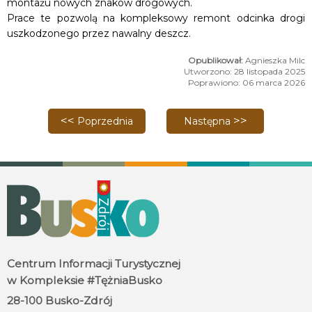
montażu nowych znaków drogowych.
Prace te pozwolą na kompleksowy remont odcinka drogi
uszkodzonego przez nawalny deszcz.
Agnieszka Milc
Utworzono: 28 listopada 2025
Poprawiono: 06 marca 2026
Poprzednia strona: Rozbudowa Domu Zdrojowego 
Następna strona: Działani
Poprzednia
Następna
Centrum Informacji Turystycznej
w Kompleksie #TężniaBusko
28-100 Busko-Zdrój