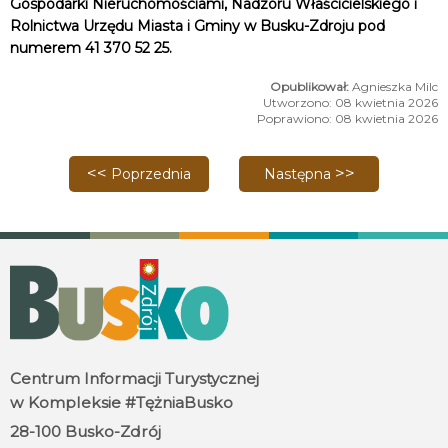
Gospodarki Nieruchomościami, Nadzoru Właścicielskiego i
Rolnictwa Urzędu Miasta i Gminy w Busku-Zdroju pod
numerem 41 370 52 25.
Agnieszka Milc
Utworzono: 08 kwietnia 2026
Poprawiono: 08 kwietnia 2026
Poprzednia strona: Kolej do Buska-Zdroju coraz bl
Następna strona: Życzenia
Poprzednia
Następna
Centrum Informacji Turystycznej
w Kompleksie #TężniaBusko
28-100 Busko-Zdrój