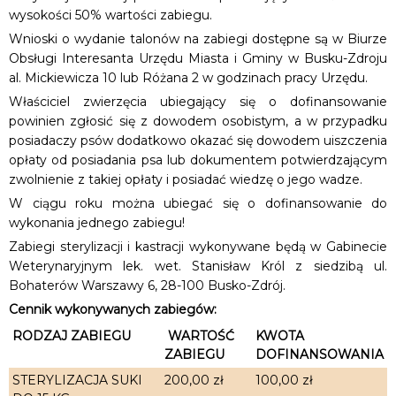
wysokości 50% wartości zabiegu.
Wnioski o wydanie talonów na zabiegi dostępne są w Biurze
Obsługi Interesanta Urzędu Miasta i Gminy w Busku-Zdroju
al. Mickiewicza 10 lub Różana 2 w godzinach pracy Urzędu.
Właściciel zwierzęcia ubiegający się o dofinansowanie
powinien zgłosić się z dowodem osobistym, a w przypadku
posiadaczy psów dodatkowo okazać się dowodem uiszczenia
opłaty od posiadania psa lub dokumentem potwierdzającym
zwolnienie z takiej opłaty i posiadać wiedzę o jego wadze.
W ciągu roku można ubiegać się o dofinansowanie do
wykonania jednego zabiegu!
Zabiegi sterylizacji i kastracji wykonywane będą w Gabinecie
Weterynaryjnym lek. wet. Stanisław Król z siedzibą ul.
Bohaterów Warszawy 6, 28-100 Busko-Zdrój.
Cennik wykonywanych zabiegów:
RODZAJ ZABIEGU
WARTOŚĆ
KWOTA
ZABIEGU
DOFINANSOWANIA
STERYLIZACJA SUKI
200,00 zł
100,00 zł