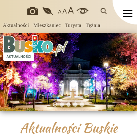
A
A
A
Aktualności
Mieszkaniec
Turysta
Tężnia
AKTUALNOŚCI
Aktualności Buskie