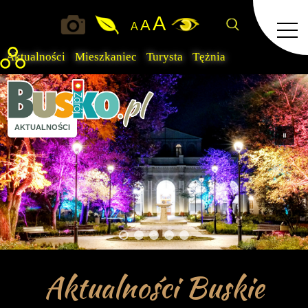
A
A
A
Aktualności
Mieszkaniec
Turysta
Tężnia
AKTUALNOŚCI
Aktualności Buskie