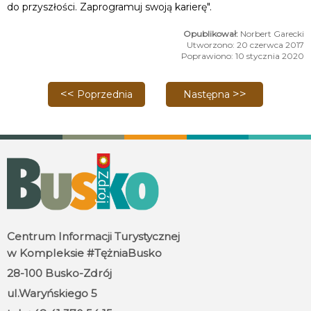
do przyszłości. Zaprogramuj swoją karierę".
Norbert Garecki
Utworzono: 20 czerwca 2017
Poprawiono: 10 stycznia 2020
Poprzednia strona: Nagrodzono najlepszych
Następna strona: Rajd sen
Poprzednia
Następna
Centrum Informacji Turystycznej
w Kompleksie #TężniaBusko
28-100 Busko-Zdrój
ul.Waryńskiego 5