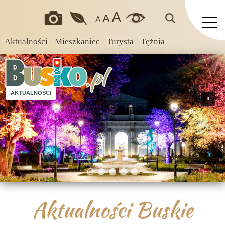
A
A
A
Aktualności
Mieszkaniec
Turysta
Tężnia
AKTUALNOŚCI
Aktualności Buskie