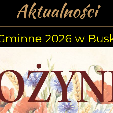
Aktualności
Gminne 2026 w Bus