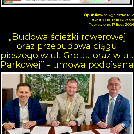
Agnieszka Milc
Utworzono: 17 lipca 2026
Poprawiono: 17 lipca 2026
„Budowa ścieżki rowerowej
oraz przebudowa ciągu
pieszego w ul. Grotta oraz w ul.
Parkowej” - umowa podpisana