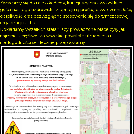
Zwracamy się do mieszkańców, kuracjuszy oraz wszystkich
gości naszego uzdrowiska z uprzejmą prośbą o wyrozumiałość,
cierpliwość oraz bezwzględne stosowanie się do tymczasowej
organizacji ruchu.
Dokładamy wszelkich starań, aby prowadzone prace były jak
najmniej uciążliwe. Za wszelkie powstałe utrudnienia i
niedogodności serdecznie przepraszamy.