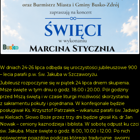
W dniach 24-26 lipca odbęda się uroczystości jubileuszowe 900
– lecia parafii p.w. Św. Jakuba w Szczaworyżu.
Jubileusz rozpoczynie się w piątek 24 lipca dniem skupienia.
Msze święte w tym dniu o godz. 18.00 i 20.00. Pół godziny
przed Mszą świętą i w czasie liturgii możliwość skorzystania
z sakramentu pokuty i pojednania. W konfesjonale będzie
posługiwał Ks. Krzysztof Patrzałek – wikariusz parafii św. Jadwigi
w Kielcach. Słowo Boże przez trzy dni będzie głosił Ks. dr Jan
Nowak – ceniony kaznodzieja i biblista. W sobotę odpust ku czci
św. Jakuba. Msze święte o godz. 8.00, 10.00 i 12.00. Po nich
poświęcenie pojazdów podczas którego tradycyjnie swoimi