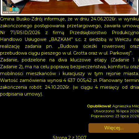
Gmina Busko-Zdrój informuje, że w dniu 24.06.2026r. w wyniku
zakończonego postępowania przetargowego, zawarła umowę
Nr 71/RSID/2026 z firmą Przedsiębiorstwo Produkcyjno
Handlowo Usługowe „BAZKAM” s.c. z siedzibą w Wełczu na
realizację zadania pn. „Budowa ścieżki rowerowej oraz
przebudowa ciągu pieszego w ul. Grotta oraz w ul. Parkowej”.
Zadanie, podzielone na dwa kluczowe etapy (Zadanie 1 i
Zadanie 2), ma na celu poprawę bezpieczeństwa, komfortu oraz
mobilności mieszkańców i kuracjuszy w tym rejonie miasta.
Wartość zamówienia wynosi 4 637 005,42 zł. Planowany termin
zakończenia robót: 24.10.2026r. (w ciągu 4 miesięcy od dnia
podpisania umowy).
Agnieszka Milc
Utworzono: 16 lipca 2026
Poprawiono: 23 lipca 2026
Więcej…
Strona 2 z 1007