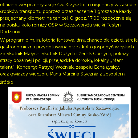
ofiarami wesprzemy akcje św. Krzysztof i misjonarzy w zakupie
środków transportu poprzez przeznaczenie 1 grosza za każdy
przejechany kilometr na ten cel. O godz. 17.00 rozpocznie się
na boisku koło remizy OSP w Szczaworyżu wielki Festyn
Rodzinny.
W programie m. in. loteria fantowa, dmuchańce dla dzieci, strefa
gastronomiczna przygotowana przez koła gospodyń wiejskich
ze Skotnik Małych, Skotnik Dużych i Żernik Górnych, pokazy
straży pożarnej i policji, przejażdżka dorożką, lokalny „Mam
talent”. Koncerty: Patrycji Woźniak, zespołu Echa Łysicy,
oraz gwiazdy wieczoru Pana Marcina Stycznia z zespołem.
źródło