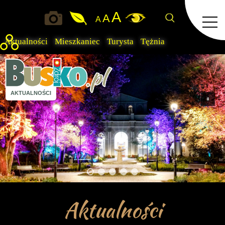
A
A
A
Aktualności
Mieszkaniec
Turysta
Tężnia
AKTUALNOŚCI
Aktualności