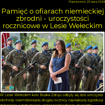
Poprawiono: 23 lipca 2026
Pamięć o ofiarach niemieckiej
zbrodni - uroczystości
rocznicowe w Lesie Wełeckim
W Lesie Wełeckim koło Buska-Zdroju odbyły się dziś uroczyste
obchody osiemdziesiątej drugiej rocznicy największej egzekucji