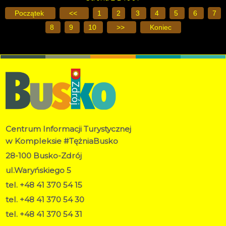
Początek
<<
1
2
3
4
5
6
7
8
9
10
>>
Koniec
Centrum Informacji Turystycznej
w Kompleksie #TężniaBusko
28-100 Busko-Zdrój
ul.Waryńskiego 5
tel. +48 41 370 54 15
tel. +48 41 370 54 30
tel. +48 41 370 54 31