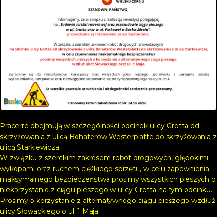
Prace te obejmują w szczególności odcinek ulicy Grotta od
skrzyżowania z ulicą Bohaterów Westerplatte do skrzyżowania z
ulicą Starkiewicza.
W związku z szerokim zakresem robót drogowych, głębokimi
wykopami oraz ruchem ciężkiego sprzętu, w celu zapewnienia
maksymalnego bezpieczeństwa prosimy wszystkich pieszych o
niekorzystanie z ciągu pieszego w ulicy Grotta na tym odcinku.
Prosimy o korzystanie z alternatywnego ciągu pieszego wzdłuż
ulicy Słowackiego o ul. 1 Maja.