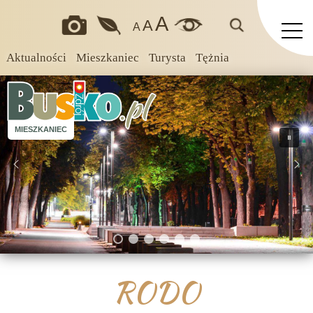
A
A
A
Aktualności
Mieszkaniec
Turysta
Tężnia
MIESZKANIEC
RODO