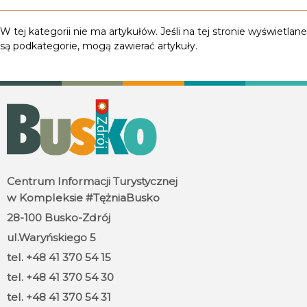
Informacja
W tej kategorii nie ma artykułów. Jeśli na tej stronie wyświetlane
są podkategorie, mogą zawierać artykuły.
Centrum Informacji Turystycznej
w Kompleksie #TężniaBusko
28-100 Busko-Zdrój
ul.Waryńskiego 5
tel. +48 41 370 54 15
tel. +48 41 370 54 30
tel. +48 41 370 54 31