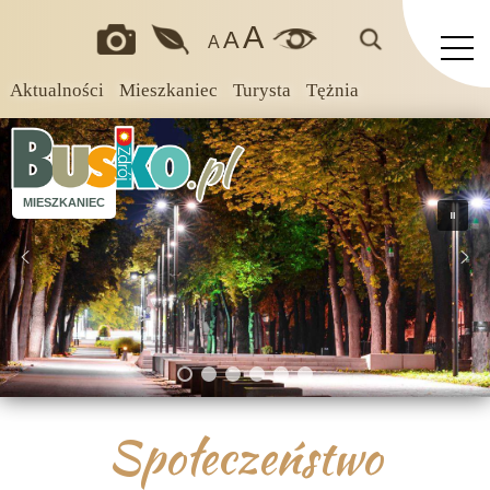
A
A
A
Aktualności
Mieszkaniec
Turysta
Tężnia
MIESZKANIEC
Społeczeństwo