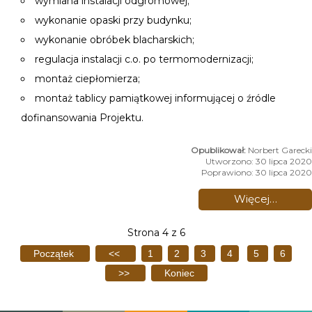
wymiana instalacji odgromowej;
wykonanie opaski przy budynku;
wykonanie obróbek blacharskich;
regulacja instalacji c.o. po termomodernizacji;
montaż ciepłomierza;
montaż tablicy pamiątkowej informującej o źródle
dofinansowania Projektu.
Norbert Garecki
Utworzono: 30 lipca 2020
Poprawiono: 30 lipca 2020
Więcej…
Strona 4 z 6
Początek
<<
1
2
3
4
5
6
>>
Koniec