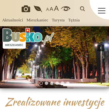
A
A
A
Aktualności
Mieszkaniec
Turysta
Tężnia
MIESZKANIEC
Zrealizowane inwestycje