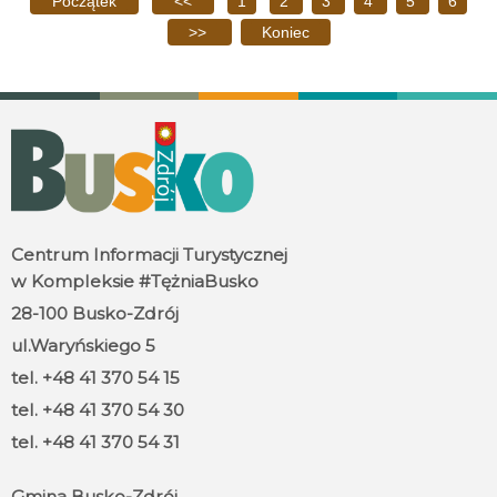
Początek
<<
1
2
3
4
5
6
>>
Koniec
Centrum Informacji Turystycznej
w Kompleksie #TężniaBusko
28-100 Busko-Zdrój
ul.Waryńskiego 5
tel. +48 41 370 54 15
tel. +48 41 370 54 30
tel. +48 41 370 54 31
Gmina Busko-Zdrój