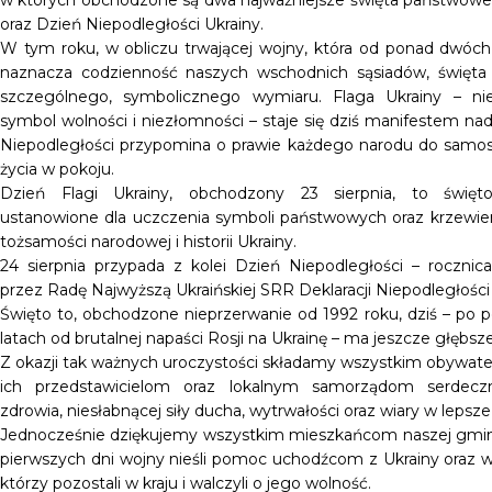
w których obchodzone są dwa najważniejsze święta państwowe:
oraz Dzień Niepodległości Ukrainy.
W tym roku, w obliczu trwającej wojny, która od ponad dwóch 
naznacza codzienność naszych wschodnich sąsiadów, święta 
szczególnego, symbolicznego wymiaru. Flaga Ukrainy – nieb
symbol wolności i niezłomności – staje się dziś manifestem nad
Niepodległości przypomina o prawie każdego narodu do samos
życia w pokoju.
Dzień Flagi Ukrainy, obchodzony 23 sierpnia, to świę
ustanowione dla uczczenia symboli państwowych oraz krzewie
tożsamości narodowej i historii Ukrainy.
24 sierpnia przypada z kolei Dzień Niepodległości – rocznic
przez Radę Najwyższą Ukraińskiej SRR Deklaracji Niepodległości
Święto to, obchodzone nieprzerwanie od 1992 roku, dziś – po
latach od brutalnej napaści Rosji na Ukrainę – ma jeszcze głębsz
Z okazji tak ważnych uroczystości składamy wszystkim obywate
ich przedstawicielom oraz lokalnym samorządom serdecz
zdrowia, niesłabnącej siły ducha, wytrwałości oraz wiary w lepsze
Jednocześnie dziękujemy wszystkim mieszkańcom naszej gmin
pierwszych dni wojny nieśli pomoc uchodźcom z Ukrainy oraz wsp
którzy pozostali w kraju i walczyli o jego wolność.