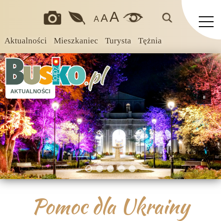
A
A
A
Aktualności
Mieszkaniec
Turysta
Tężnia
AKTUALNOŚCI
Pomoc dla Ukrainy