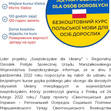
Lider projektu „Świętokrzyskie dla Ukrainy” – Regionalny
Ośrodek Polityki Społecznej Urzędu Marszałkowskiego
Województwa Świętokrzyskiego informuje, że w dniu 3
października 2022 roku rozpoczyna się nabór do udziału w
bezpłatnym kursie języka polskiego jako obcego dla dorosłych
obywateli Ukrainy mieszkających w województwie
świętokrzyskim, którzy przekroczyli granicę z Polską od 24
lutego 2022 roku./ Лідер проекту «Свєнтокшиське для
України» – Регіональний Осередок Соціальної Політики
Маршалківського Уряду Свєнтокшиського Воєводства