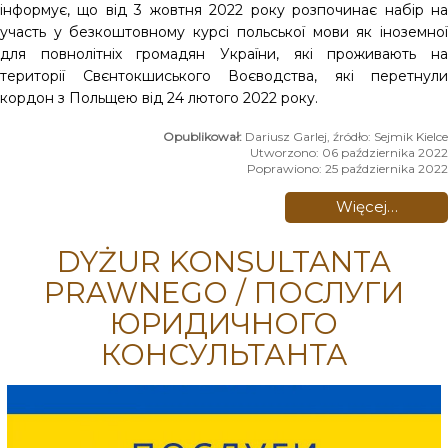
інформує, що від 3 жовтня 2022 року розпочинає набір на
участь у безкоштовному курсі польської мови як іноземної
для повнолітніх громадян України, які проживають на
території Свєнтокшиського Воєводства, які перетнули
кордон з Польщею від 24 лютого 2022 року.
Dariusz Garlej, źródło: Sejmik Kielce
Utworzono: 06 października 2022
Poprawiono: 25 października 2022
Więcej…
DYŻUR KONSULTANTA
PRAWNEGO / ПОСЛУГИ
ЮРИДИЧНОГО
КОНСУЛЬТАНТА