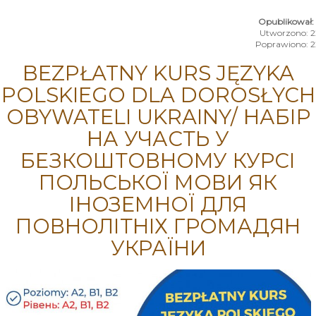
Utworzono: 22
Poprawiono: 22
BEZPŁATNY KURS JĘZYKA
POLSKIEGO DLA DOROSŁYCH
OBYWATELI UKRAINY/ НАБІР
НА УЧАСТЬ У
БЕЗКОШТОВНОМУ КУРСІ
ПОЛЬСЬКОЇ МОВИ ЯК
ІНОЗЕМНОЇ ДЛЯ
ПОВНОЛІТНІХ ГРОМАДЯН
УКРАЇНИ