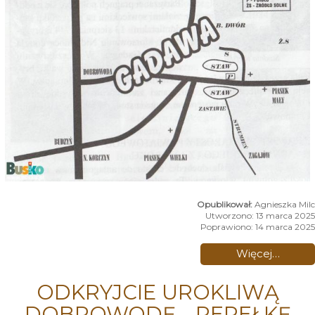
Agnieszka Milc
Utworzono: 13 marca 2025
Poprawiono: 14 marca 2025
Więcej…
ODKRYJCIE UROKLIWĄ
DOBROWODĘ - PEREŁKĘ