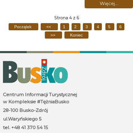
Więcej…
Strona 4 z 6
Początek
<<
1
2
3
4
5
6
>>
Koniec
Centrum Informacji Turystycznej
w Kompleksie #TężniaBusko
28-100 Busko-Zdrój
ul.Waryńskiego 5
tel. +48 41 370 54 15