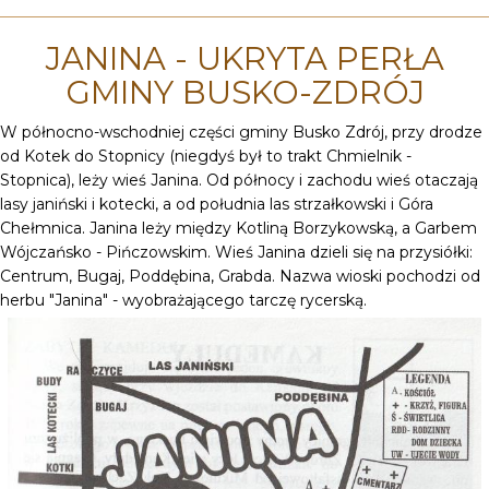
JANINA - UKRYTA PERŁA
GMINY BUSKO-ZDRÓJ
W północno-wschodniej części gminy Busko Zdrój, przy drodze
od Kotek do Stopnicy (niegdyś był to trakt Chmielnik -
Stopnica), leży wieś Janina. Od północy i zachodu wieś otaczają
lasy janiński i kotecki, a od południa las strzałkowski i Góra
Chełmnica. Janina leży między Kotliną Borzykowską, a Garbem
Wójczańsko - Pińczowskim. Wieś Janina dzieli się na przysiółki:
Centrum, Bugaj, Poddębina, Grabda. Nazwa wioski pochodzi od
herbu "Janina" - wyobrażającego tarczę rycerską.