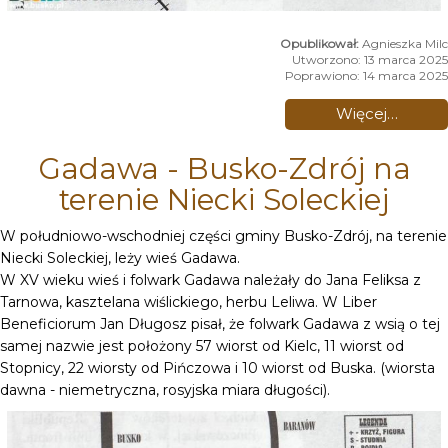
Agnieszka Milc
Utworzono: 13 marca 2025
Poprawiono: 14 marca 2025
Więcej…
Gadawa - Busko-Zdrój na
terenie Niecki Soleckiej
W południowo-wschodniej części gminy Busko-Zdrój, na terenie
Niecki Soleckiej, leży wieś Gadawa.
W XV wieku wieś i folwark Gadawa należały do Jana Feliksa z
Tarnowa, kasztelana wiślickiego, herbu Leliwa. W Liber
Beneficiorum Jan Długosz pisał, że folwark Gadawa z wsią o tej
samej nazwie jest położony 57 wiorst od Kielc, 11 wiorst od
Stopnicy, 22 wiorsty od Pińczowa i 10 wiorst od Buska. (wiorsta
dawna - niemetryczna, rosyjska miara długości).