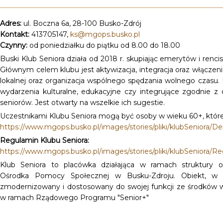
Adres:
ul. Boczna 6a, 28-100 Busko-Zdrój
Kontakt:
413705147,
ks@mgops.busko.pl
Czynny:
od poniedziałku do piątku od 8.00 do 18.00
Buski Klub Seniora działa od 2018 r. skupiając emerytów i renc
Głównym celem klubu jest aktywizacja, integracja oraz włączen
lokalnej oraz organizacja wspólnego spędzania wolnego czasu. K
wydarzenia kulturalne, edukacyjne czy integrujące zgodnie z
seniorów. Jest otwarty na wszelkie ich sugestie.
Uczestnikami Klubu Seniora mogą być osoby w wieku 60+, które 
https://www.mgops.busko.pl/images/stories/pliki/klubSeniora/Dek
Regulamin Klubu Seniora:
https://www.mgops.busko.pl/images/stories/pliki/klubSeniora
Klub Seniora to placówka działająca w ramach struktury o
Ośrodka Pomocy Społecznej w Busku-Zdroju. Obiekt, w k
zmodernizowany i dostosowany do swojej funkcji ze środków 
w ramach Rządowego Programu "Senior+"