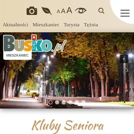
A
A
A
Aktualności
Mieszkaniec
Turysta
Tężnia
MIESZKANIEC
Kluby Seniora