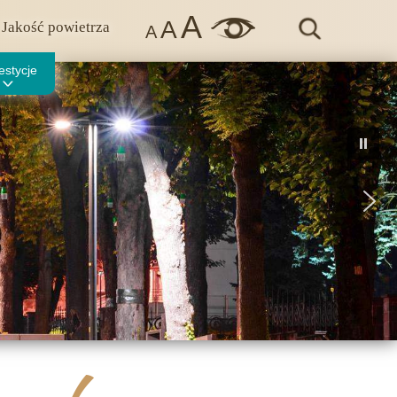
A
A
Jakość powietrza
A
estycje