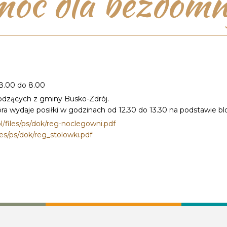
oc dla bezdom
18.00 do 8.00
odzących z gminy Busko-Zdrój.
ra wydaje posiłki w godzinach od 12.30 do 13.30 na podstawie 
/files/ps/dok/reg-noclegowni.pdf
es/ps/dok/reg_stolowki.pdf