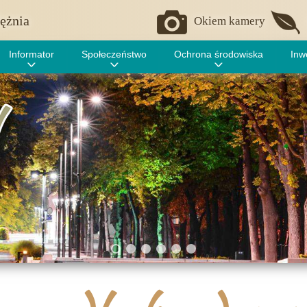
ężnia
Okiem kamery
Informator
Społeczeństwo
Ochrona środowiska
Inw