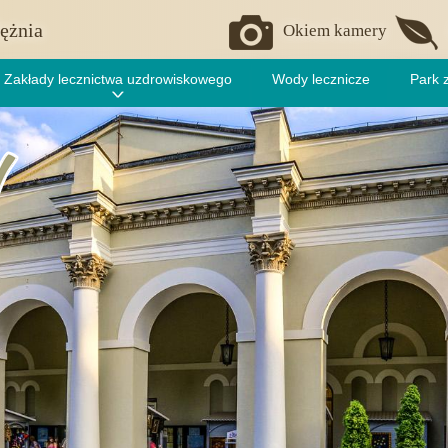
ężnia
Okiem kamery
Zakłady lecznictwa uzdrowiskowego
Wody lecznicze
Park 