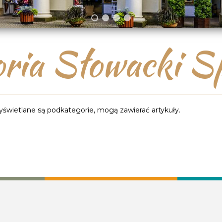
ria Słowacki Sp.
 wyświetlane są podkategorie, mogą zawierać artykuły.