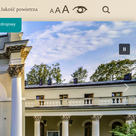
A
A
Jakość powietrza
A
zdrojowy