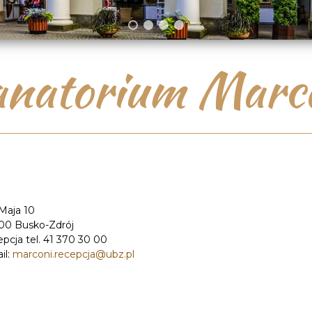
natorium Marc
 Maja 10
00 Busko-Zdrój
pcja tel. 41 370 30 00
il:
marconi.recepcja@ubz.pl