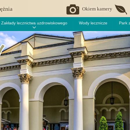
ężnia
Okiem kamery
Zakłady lecznictwa uzdrowiskowego
Wody lecznicze
Park 