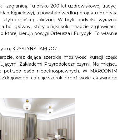
agranicą. Tu blisko 200 lat uzdrowiskowej tradycji
kład Kąpielowy), a powstało według projektu Henryka
 użyteczności publicznej. W bryle budynku wyraźnie
a hol główny, który dzięki kolumnadzie z głowicami
której kierują posągi Orfeusza i Eurydyki. To właśnie
czy im. KRYSTYNY JAMROZ.
e, oraz dająca szerokie możliwości kuracji część
adującymi Zakładami Przyrodoleczniczymi. Na miejscu
t do potrzeb osób niepełnosprawnych. W MARCONIM
Zdrojowego, co daje szerokie możliwości aktywnego