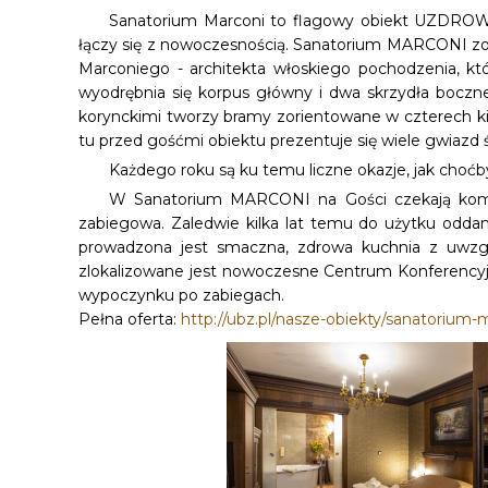
Sanatorium Marconi to flagowy obiekt UZDROWIS
łączy się z nowoczesnością. Sanatorium MARCONI zos
Marconiego - architekta włoskiego pochodzenia, kt
wyodrębnia się korpus główny i dwa skrzydła boczn
korynckimi tworzy bramy zorientowane w czterech kier
tu przed gośćmi obiektu prezentuje się wiele gwiazd ś
Każdego roku są ku temu liczne okazje, jak c
W Sanatorium MARCONI na Gości czekają komfor
zabiegowa. Zaledwie kilka lat temu do użytku oddan
prowadzona jest smaczna, zdrowa kuchnia z uwzg
zlokalizowane jest nowoczesne Centrum Konferency
wypoczynku po zabiegach.
Pełna oferta:
http://ubz.pl/nasze-obiekty/sanatorium-