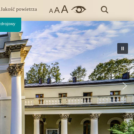
A
A
Jakość powietrza
A
zdrojowy