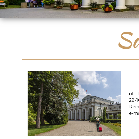
Sa
ul. 1
28-1
Rece
e-ma