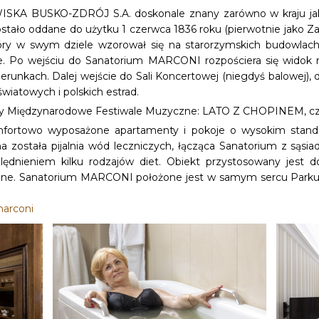
KA BUSKO-ZDRÓJ S.A. doskonale znany zarówno w kraju jak i z
tało oddane do użytku 1 czerwca 1836 roku (pierwotnie jako Za
óry w swym dziele wzorował się na starorzymskich budowlach
e. Po wejściu do Sanatorium MARCONI rozpościera się widok n
unkach. Dalej wejście do Sali Koncertowej (niegdyś balowej), do 
wiatowych i polskich estrad.
hoćby Międzynarodowe Festiwale Muzyczne: LATO Z CHOPINEM, 
towo wyposażone apartamenty i pokoje o wysokim standardzi
a została pijalnia wód leczniczych, łącząca Sanatorium z sąsi
lędnieniem kilku rodzajów diet. Obiekt przystosowany jes
jne. Sanatorium MARCONI położone jest w samym sercu Parku 
marconi