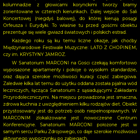
kolumnadzie z głowicami korynckimi tworzy bramy
zorientowane w czterech kierunkach. Dalej wejście do Sali
Koncertowej (niegdyś balowej), do której kierują posągi
Orfeusza i Eurydyki. To właśnie tu przed gośćmi obiektu
prezentuje się wiele gwiazd światowych i polskich estrad.
Każdego roku są ku temu liczne okazje, jak choćby
Międzynarodowe Festiwale Muzyczne: LATO Z CHOPINEM,
czy im. KRYSTYNY JAMROZ.
W Sanatorium MARCONI na Gości czekają komfortowo
wyposażone apartamenty i pokoje o wysokim standardzie,
oraz dająca szerokie możliwości kuracji część zabiegowa.
Zaledwie kilka lat temu do użytku oddana została pijalnia wód
leczniczych, łącząca Sanatorium z sąsiadującymi Zakładami
Przyrodoleczniczymi. Na miejscu prowadzona jest smaczna,
zdrowa kuchnia z uwzględnieniem kilku rodzajów diet. Obiekt
przystosowany jest do potrzeb osób niepełnosprawnych. W
MARCONIM zlokalizowane jest nowoczesne Centrum
Konferencyjne. Sanatorium MARCONI położone jest w
samym sercu Parku Zdrojowego, co daje szerokie możliwości
aktywnego wypoczynku po zabiegach.