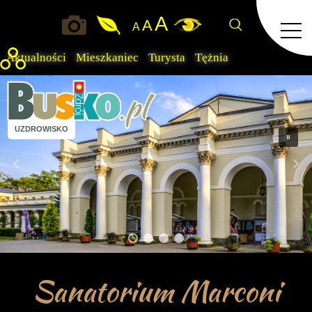
A
A
A
Aktualności
Mieszkaniec
Turysta
Tężnia
UZDROWISKO
Sanatorium Marconi