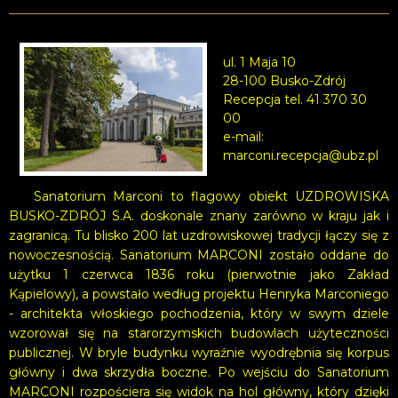
ul. 1 Maja 10
28-100 Busko-Zdrój
Recepcja tel. 41 370 30
00
e-mail:
marconi.recepcja@ubz.pl
Sanatorium Marconi to flagowy obiekt UZDROWISKA
BUSKO-ZDRÓJ S.A. doskonale znany zarówno w kraju jak i
zagranicą. Tu blisko 200 lat uzdrowiskowej tradycji łączy się z
nowoczesnością. Sanatorium MARCONI zostało oddane do
użytku 1 czerwca 1836 roku (pierwotnie jako Zakład
Kąpielowy), a powstało według projektu Henryka Marconiego
- architekta włoskiego pochodzenia, który w swym dziele
wzorował się na starorzymskich budowlach użyteczności
publicznej. W bryle budynku wyraźnie wyodrębnia się korpus
główny i dwa skrzydła boczne. Po wejściu do Sanatorium
MARCONI rozpościera się widok na hol główny, który dzięki