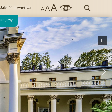
A
A
Jakość powietrza
A
zdrojowy