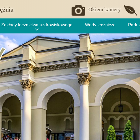
ężnia
Okiem kamery
Zakłady lecznictwa uzdrowiskowego
Wody lecznicze
Park 