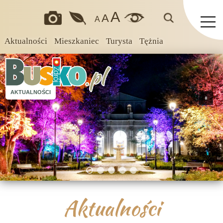
A
A
A
Aktualności
Mieszkaniec
Turysta
Tężnia
AKTUALNOŚCI
Aktualności