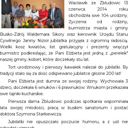
Wacławik ze Zbludowic 13
czerwca 2014 roku
obchodziła swe 104 urodziny.
Życzenia od rodziny,
burmistrza miasta i gminy
Busko-Zdrój Waldemara Sikory oraz kierownik Urzędu Stanu
Cywilnego Janiny Nizioł jubilatka przyjęła z ogromną radością.
Wielki kosz kwiatów, list gratulacyjny i prezenty wręczył
burmistrz podkreślając, że Pani Elżbieta jest jedną z „perełek"
naszej gminy, kobiet, które doczekały stu lat.
Tort urodzinowy i pierwszy kawałek należał do jubilatki. By
tradycji stało się za dość odśpiewano jubilatce głośne 200 lat!
Pani Elżbieta jest dumna ze swojej rodziny. Wychowała 3
dzieci, doczekała 6 wnuków i 6 prawnuków. Wnukom przekazała
swe tajniki kucharskie.
Pierwsza dama Zbludowic podczas spotkania wspominała
lata swojej młodości, pracę w buskim sanatorium i postać
doktora Szymona Starkiewicza.
Jubilatki nie opuszczało poczucie humoru, a z ust nie
schodził uśmiech.