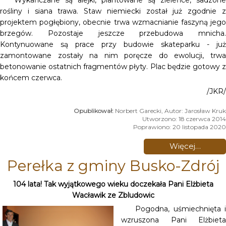
rośliny i siana trawa. Staw niemiecki został już zgodnie z
projektem pogłębiony, obecnie trwa wzmacnianie faszyną jego
brzegów. Pozostaje jeszcze przebudowa mnicha.
Kontynuowane są prace przy budowie skateparku - już
zamontowane zostały na nim poręcze do ewolucji, trwa
betonowanie ostatnich fragmentów płyty. Plac będzie gotowy z
końcem czerwca.
/JKR/
Norbert Garecki, Autor: Jarosław Kruk
Utworzono: 18 czerwca 2014
Poprawiono: 20 listopada 2020
Więcej…
Perełka z gminy Busko-Zdrój
104 lata! Tak wyjątkowego wieku doczekała Pani Elżbieta
Wacławik ze Zbludowic
Pogodna, uśmiechnięta i
wzruszona Pani Elżbieta