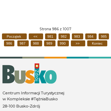
Strona 986 z 1007
Początek
<<
981
982
983
984
985
986
987
988
989
990
>>
Koniec
Centrum Informacji Turystycznej
w Kompleksie #TężniaBusko
28-100 Busko-Zdrój