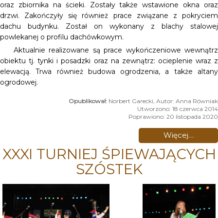
oraz zbiornika na ścieki. Zostały także wstawione okna oraz
drzwi. Zakończyły się również prace związane z pokryciem
dachu budynku. Został on wykonany z blachy stalowej
powlekanej o profilu dachówkowym.
Aktualnie realizowane są prace wykończeniowe wewnątrz
obiektu tj. tynki i posadzki oraz na zewnątrz: ocieplenie wraz z
elewacją. Trwa również budowa ogrodzenia, a także altany
ogrodowej.
Norbert Garecki, Autor: Anna Równiak
Utworzono: 18 czerwca 2014
Poprawiono: 20 listopada 2020
Więcej…
XXXI TURNIEJ ŚPIEWAJĄCYCH
SZÓSTEK