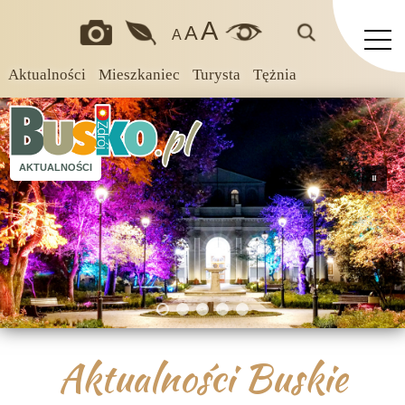
A
A
A
Aktualności
Mieszkaniec
Turysta
Tężnia
AKTUALNOŚCI
Aktualności Buskie