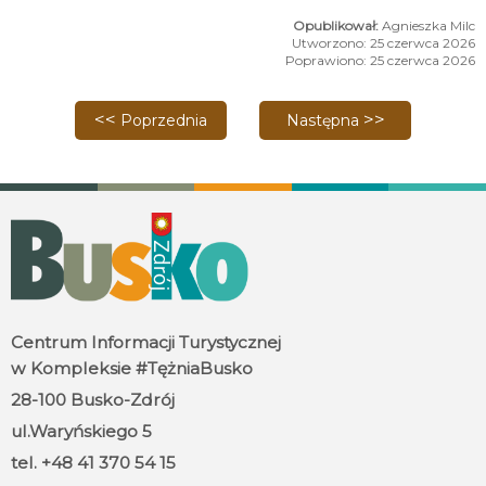
Agnieszka Milc
Utworzono: 25 czerwca 2026
Poprawiono: 25 czerwca 2026
Poprzednia strona: Życzenia z okazji zakończenia 
Następna strona: Nagrody 
Poprzednia
Następna
Centrum Informacji Turystycznej
w Kompleksie #TężniaBusko
28-100 Busko-Zdrój
ul.Waryńskiego 5
tel. +48 41 370 54 15