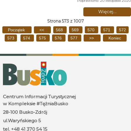
Poprawiono: 20 listopada 2020
Więcej…
Strona 573 z 1007
Początek
<<
568
569
570
571
572
573
574
575
576
577
>>
Koniec
Centrum Informacji Turystycznej
w Kompleksie #TężniaBusko
28-100 Busko-Zdrój
ul.Waryńskiego 5
tel. +48 41 370 54 15