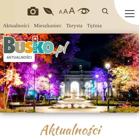
A
A
A
Aktualności
Mieszkaniec
Turysta
Tężnia
AKTUALNOŚCI
Aktualności