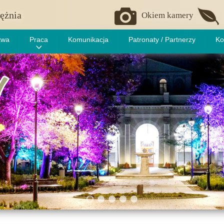
ężnia
Okiem kamery
twa
Praca
Komunikacja
Patronaty / Partnerzy
Ko