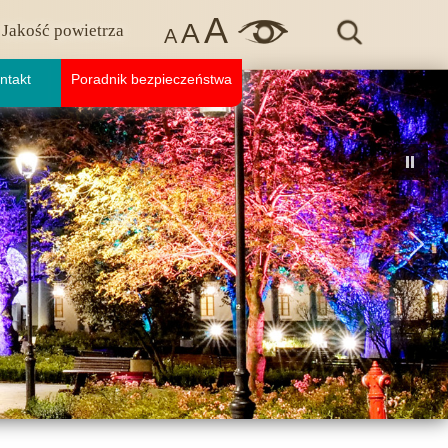
A
A
Jakość powietrza
A
ntakt
Poradnik bezpieczeństwa