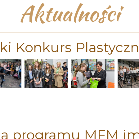
Aktualności
i Konkurs Plastyczno
ja programu MFM im