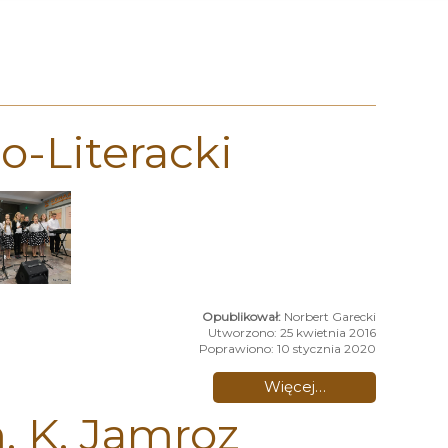
-Literacki
Norbert Garecki
Utworzono: 25 kwietnia 2016
Poprawiono: 10 stycznia 2020
Więcej…
. K. Jamroz