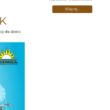
Więcej…
CK
 dla dzieci.