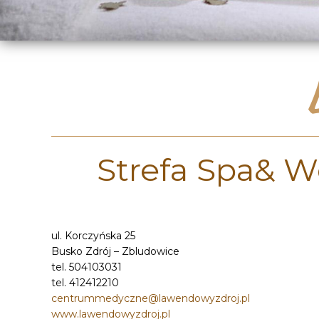
Strefa Spa& W
ul. Korczyńska 25
Busko Zdrój – Zbludowice
tel. 504103031
tel. 412412210
centrummedyczne@lawendowyzdroj.pl
www.lawendowyzdroj.pl