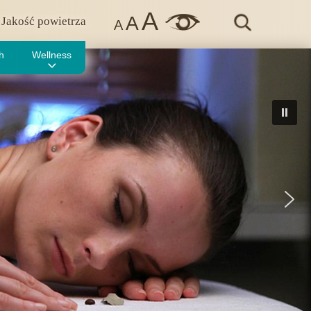
A
A
Jakość powietrza
A
h
Wellness