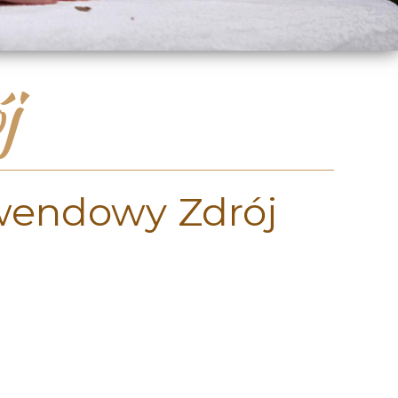
j
awendowy Zdrój