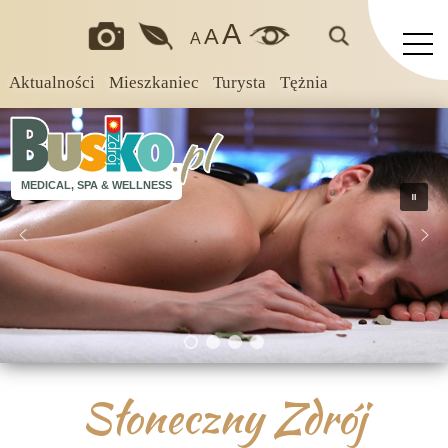
A
A
A
Aktualności
Mieszkaniec
Turysta
Tężnia
MEDICAL, SPA & WELLNESS
Słoneczny Zdrój