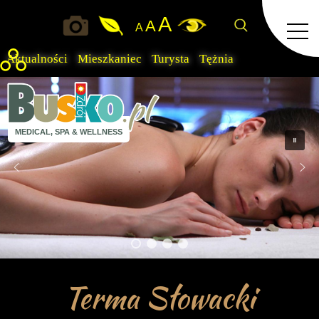
A
A
A
Aktualności
Mieszkaniec
Turysta
Tężnia
MEDICAL, SPA & WELLNESS
Terma Słowacki