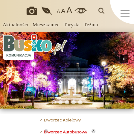
A
A
A
Aktualności
Mieszkaniec
Turysta
Tężnia
KOMUNIKACJA
Dworzec Kolejowy
Dworzec Autobusowy