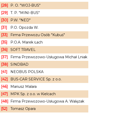
[28]
P. O. "WOJ-BUS"
[29]
T. P. "MINI-BUS"
[30]
P.W. "NED"
[31]
P.O. Opozda W.
[33]
Firma Przewozu Osób "Kubuś"
[35]
P.O.A. Marek Łach
[36]
SOFT TRAVEL
[37]
Firma Przewozowo-Usługowa Michał Lniak
[38]
SINDBAD
[41]
NEOBUS POLSKA
[42]
BUS-CAR SERVICE Sp. z o.o.
[46]
Mariusz Malara
[47]
MPK Sp. z o.o. w Kielcach
[48]
Firma Przewozowo-Usługowa A. Walęzak
[52]
Tomasz Opara