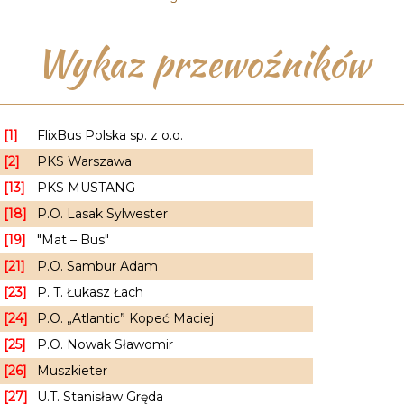
Wykaz przewoźników
[1]
FlixBus Polska sp. z o.o.
[2]
PKS Warszawa
[13]
PKS MUSTANG
[18]
P.O. Lasak Sylwester
[19]
"Mat – Bus"
[21]
P.O. Sambur Adam
[23]
P. T. Łukasz Łach
[24]
P.O. „Atlantic” Kopeć Maciej
[25]
P.O. Nowak Sławomir
[26]
Muszkieter
[27]
U.T. Stanisław Gręda