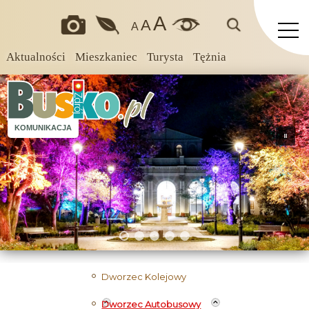
A
A
A
Aktualności
Mieszkaniec
Turysta
Tężnia
KOMUNIKACJA
Dworzec Kolejowy
Dworzec Autobusowy