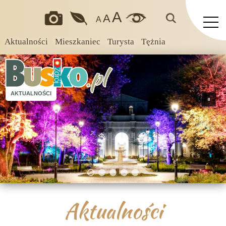
A
A
A
Aktualności
Mieszkaniec
Turysta
Tężnia
AKTUALNOŚCI
Aktualności