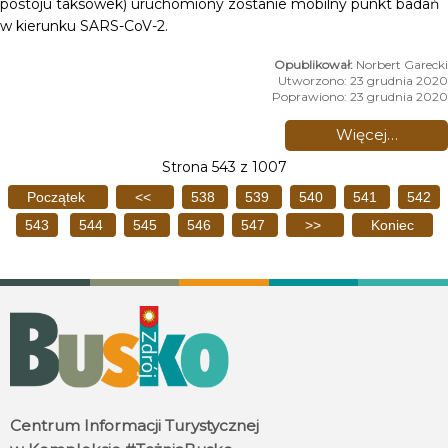
postoju taksówek) uruchomiony zostanie mobilny punkt badań
w kierunku SARS-CoV-2.
Norbert Garecki
Utworzono: 23 grudnia 2020
Poprawiono: 23 grudnia 2020
Więcej…
Strona 543 z 1007
Początek
<<
538
539
540
541
542
543
544
545
546
547
>>
Koniec
Centrum Informacji Turystycznej