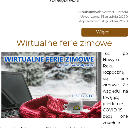
Do siego roku!
Norbert Garecki
Utworzono: 31 grudnia 2020
Poprawiono: 31 grudnia 2020
Więcej…
Wirtualne ferie zimowe
Tuż po
Nowym
Roku
rozpoczną
się ferie
zimowe. Ze
względu na
trwającą
pandemię
COVID-19
będą one
zupełnie