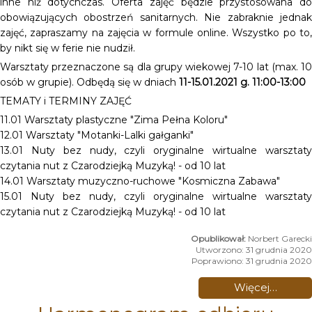
inne niż dotychczas. Oferta zajęć będzie przystosowana do
obowiązujących obostrzeń sanitarnych. Nie zabraknie jednak
zajęć, zapraszamy na zajęcia w formule online. Wszystko po to,
by nikt się w ferie nie nudził.
Warsztaty przeznaczone są dla grupy wiekowej 7-10 lat (max. 10
osób w grupie). Odbędą się w dniach
11-15.01.2021 g. 11:00-13:00
TEMATY i TERMINY ZAJĘĆ
11.01 Warsztaty plastyczne "Zima Pełna Koloru"
12.01 Warsztaty "Motanki-Lalki gałganki"
13.01 Nuty bez nudy, czyli oryginalne wirtualne warsztaty
czytania nut z Czarodziejką Muzyką! - od 10 lat
14.01 Warsztaty muzyczno-ruchowe "Kosmiczna Zabawa"
15.01 Nuty bez nudy, czyli oryginalne wirtualne warsztaty
czytania nut z Czarodziejką Muzyką! - od 10 lat
Norbert Garecki
Utworzono: 31 grudnia 2020
Poprawiono: 31 grudnia 2020
Więcej…