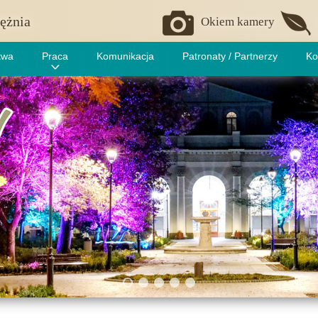
ężnia
Okiem kamery
twa
Praca
Komunikacja
Patronaty / Partnerzy
Ko