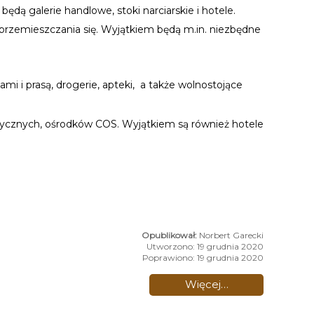
dą galerie handlowe, stoki narciarskie i hotele.
z przemieszczania się. Wyjątkiem będą m.in. niezbędne
i i prasą, drogerie, apteki, a także wolnostojące
stycznych, ośrodków COS. Wyjątkiem są również hotele
Norbert Garecki
Utworzono: 19 grudnia 2020
Poprawiono: 19 grudnia 2020
Więcej…