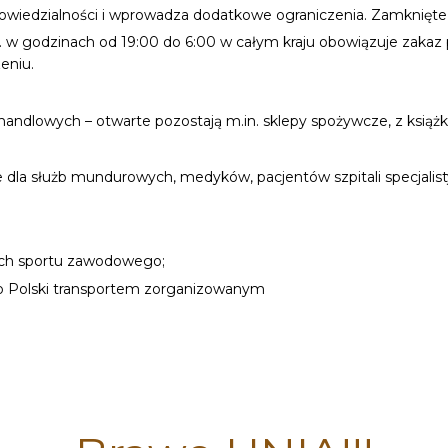
owiedzialności i wprowadza dodatkowe ograniczenia. Zamknięte bę
21 r. w godzinach od 19:00 do 6:00 w całym kraju obowiązuje zaka
zeniu.
andlowych – otwarte pozostają m.in. sklepy spożywcze, z książkam
e dla służb mundurowych, medyków, pacjentów szpitali specjali
mach sportu zawodowego;
do Polski transportem zorganizowanym