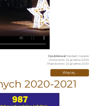
Norbert Garecki
Utworzono: 22 grudnia 2020
Poprawiono: 22 grudnia 2020
Więcej…
nych 2020-2021