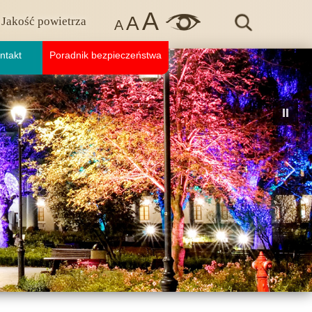
A
A
Jakość powietrza
A
ntakt
Poradnik bezpieczeństwa