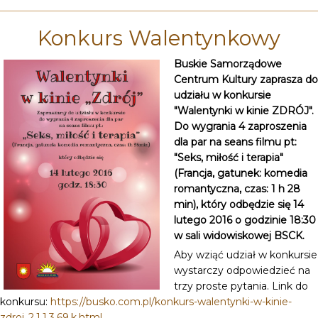
Konkurs Walentynkowy
Buskie Samorządowe
Centrum Kultury zaprasza do
udziału w konkursie
"Walentynki w kinie ZDRÓJ".
Do wygrania 4 zaproszenia
dla par na seans filmu pt:
"Seks, miłość i terapia"
(Francja, gatunek: komedia
romantyczna, czas: 1 h 28
min), który odbędzie się 14
lutego 2016 o godzinie 18:30
w sali widowiskowej BSCK.
Aby wziąć udział w konkursie
wystarczy odpowiedzieć na
trzy proste pytania. Link do
konkursu:
https://busko.com.pl/konkurs-walentynki-w-kinie-
zdroj,,2,1,1,3,69,k.html