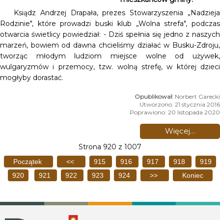
Ksiądz Andrzej Drapała, prezes Stowarzyszenia „Nadzieja
Rodzinie", które prowadzi buski klub „Wolna strefa", podczas
otwarcia świetlicy powiedział: - Dziś spełnia się jedno z naszych
marzeń, bowiem od dawna chcieliśmy działać w Busku-Zdroju,
tworząc młodym ludziom miejsce wolne od używek,
wulgaryzmów i przemocy, tzw. wolną strefę, w której dzieci
mogłyby dorastać.
Norbert Garecki
Utworzono: 21 stycznia 2016
Poprawiono: 20 listopada 2020
Więcej…
Strona 920 z 1007
Początek
<<
915
916
917
918
919
920
921
922
923
924
>>
Koniec