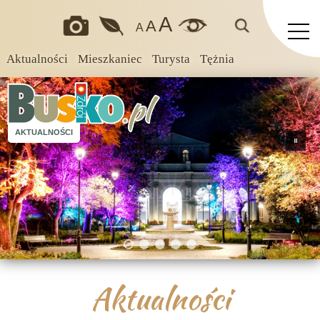
A
A
A
Aktualności
Mieszkaniec
Turysta
Tężnia
AKTUALNOŚCI
Aktualności