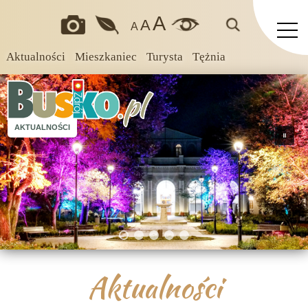
A
A
A
Aktualności
Mieszkaniec
Turysta
Tężnia
AKTUALNOŚCI
Aktualności