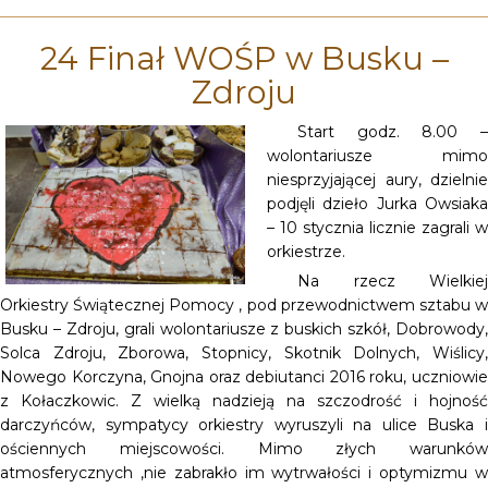
24 Finał WOŚP w Busku –
Zdroju
Start godz. 8.00 –
wolontariusze mimo
niesprzyjającej aury, dzielnie
podjęli dzieło Jurka Owsiaka
– 10 stycznia licznie zagrali w
orkiestrze.
Na rzecz Wielkiej
Orkiestry Świątecznej Pomocy , pod przewodnictwem sztabu w
Busku – Zdroju, grali wolontariusze z buskich szkół, Dobrowody,
Solca Zdroju, Zborowa, Stopnicy, Skotnik Dolnych, Wiślicy,
Nowego Korczyna, Gnojna oraz debiutanci 2016 roku, uczniowie
z Kołaczkowic. Z wielką nadzieją na szczodrość i hojność
darczyńców, sympatycy orkiestry wyruszyli na ulice Buska i
ościennych miejscowości. Mimo złych warunków
atmosferycznych ,nie zabrakło im wytrwałości i optymizmu w