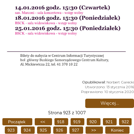
Norbert Garecki
Utworzono: 13 stycznia 2016
Poprawiono: 10 stycznia 2020
Więcej…
Strona 923 z 1007
Początek
<<
918
919
920
921
922
923
924
925
926
927
>>
Koniec